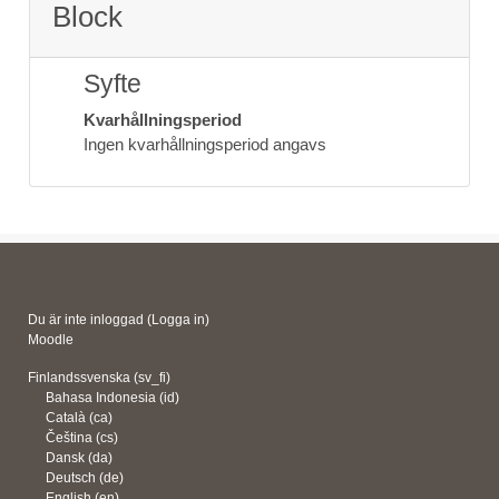
Block
Syfte
Kvarhållningsperiod
Ingen kvarhållningsperiod angavs
Du är inte inloggad (
Logga in
)
Moodle
Finlandssvenska ‎(sv_fi)‎
Bahasa Indonesia ‎(id)‎
Català ‎(ca)‎
Čeština ‎(cs)‎
Dansk ‎(da)‎
Deutsch ‎(de)‎
English ‎(en)‎