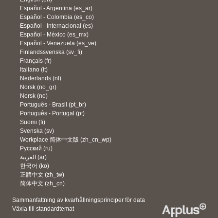
Español - Argentina ‎(es_ar)‎
Español - Colombia ‎(es_co)‎
Español - Internacional ‎(es)‎
Español - México ‎(es_mx)‎
Español - Venezuela ‎(es_ve)‎
Finlandssvenska ‎(sv_fi)‎
Français ‎(fr)‎
Italiano ‎(it)‎
Nederlands ‎(nl)‎
Norsk ‎(no_gr)‎
Norsk ‎(no)‎
Português - Brasil ‎(pt_br)‎
Português - Portugal ‎(pt)‎
Suomi ‎(fi)‎
Svenska ‎(sv)‎
Workplace 简体中文版 ‎(zh_cn_wp)‎
Русский ‎(ru)‎
العربية ‎(ar)‎
한국어 ‎(ko)‎
正體中文 ‎(zh_tw)‎
简体中文 ‎(zh_cn)‎
Sammanfattning av kvarhållningsprinciper för data
Växla till standardtemat