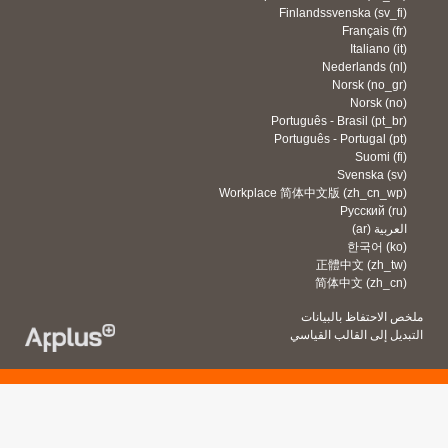
Finlandssvenska ‎(
Françai
Italia
Nederlands
Norsk ‎(
Norsk
Português - Brasil ‎(
Português - Portugal
Suom
Svenska
Workplace 简体中文版 ‎(zh_cn
Русский
‎
한국어 
正體中文 ‎(z
简体中文 ‎(z
فاظ بالبيانات
ى القالب القياسي