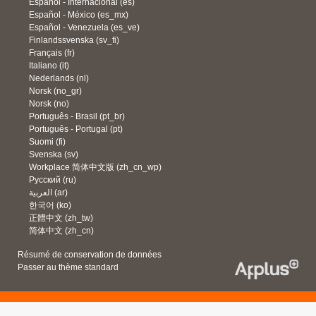
Español - Internacional ‎(es)‎
Español - México ‎(es_mx)‎
Español - Venezuela ‎(es_ve)‎
Finlandssvenska ‎(sv_fi)‎
Français ‎(fr)‎
Italiano ‎(it)‎
Nederlands ‎(nl)‎
Norsk ‎(no_gr)‎
Norsk ‎(no)‎
Português - Brasil ‎(pt_br)‎
Português - Portugal ‎(pt)‎
Suomi ‎(fi)‎
Svenska ‎(sv)‎
Workplace 简体中文版 ‎(zh_cn_wp)‎
Русский ‎(ru)‎
العربية ‎(ar)‎
한국어 ‎(ko)‎
正體中文 ‎(zh_tw)‎
简体中文 ‎(zh_cn)‎
Résumé de conservation de données
Passer au thème standard