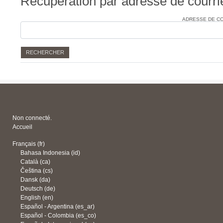
Récupération par adresse de courri
Récupération par adresse de courriel
ADRESSE DE C
Non connecté.
Accueil
Français ‎(fr)‎
Bahasa Indonesia ‎(id)‎
Català ‎(ca)‎
Čeština ‎(cs)‎
Dansk ‎(da)‎
Deutsch ‎(de)‎
English ‎(en)‎
Español - Argentina ‎(es_ar)‎
Español - Colombia ‎(es_co)‎