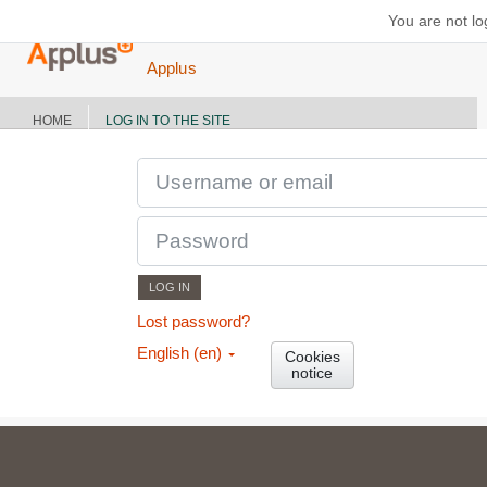
Skip to main content
You are not lo
Applus
HOME
LOG IN TO THE SITE
USERNAME OR EMAIL
PASSWORD
LOG IN
Lost password?
English ‎(en)‎
Cookies
notice