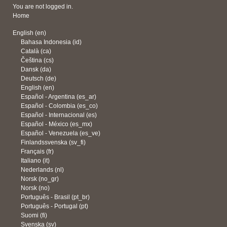
You are not logged in.
Home
English ‎(en)‎
Bahasa Indonesia ‎(id)‎
Català ‎(ca)‎
Čeština ‎(cs)‎
Dansk ‎(da)‎
Deutsch ‎(de)‎
English ‎(en)‎
Español - Argentina ‎(es_ar)‎
Español - Colombia ‎(es_co)‎
Español - Internacional ‎(es)‎
Español - México ‎(es_mx)‎
Español - Venezuela ‎(es_ve)‎
Finlandssvenska ‎(sv_fi)‎
Français ‎(fr)‎
Italiano ‎(it)‎
Nederlands ‎(nl)‎
Norsk ‎(no_gr)‎
Norsk ‎(no)‎
Português - Brasil ‎(pt_br)‎
Português - Portugal ‎(pt)‎
Suomi ‎(fi)‎
Svenska ‎(sv)‎