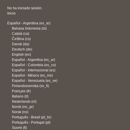
No ha iniciado sesión.
Inicio
Español - Argentina ‎(es_ar)‎
Bahasa Indonesia ‎(id)‎
Català ‎(ca)‎
Čeština ‎(cs)‎
Dansk ‎(da)‎
Deutsch ‎(de)‎
English ‎(en)‎
Español - Argentina ‎(es_ar)‎
Español - Colombia ‎(es_co)‎
Español - Internacional ‎(es)‎
Español - México ‎(es_mx)‎
Español - Venezuela ‎(es_ve)‎
Finlandssvenska ‎(sv_fi)‎
Français ‎(fr)‎
Italiano ‎(it)‎
Nederlands ‎(nl)‎
Norsk ‎(no_gr)‎
Norsk ‎(no)‎
Português - Brasil ‎(pt_br)‎
Português - Portugal ‎(pt)‎
Suomi ‎(fi)‎