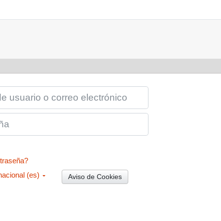
IO O CORREO ELECTRÓNICO
ntraseña?
acional ‎(es)‎
Aviso de Cookies