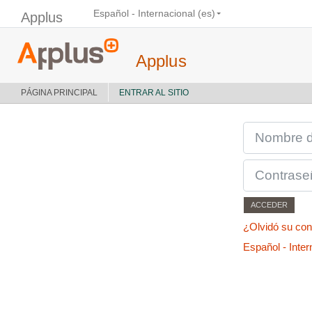
Salta al contenido principal
Español - Internacional ‎(es)‎
Applus
Applus
PÁGINA PRINCIPAL
ENTRAR AL SITIO
NOMBRE DE USUAR
CONTRASEÑA
ACCEDER
¿Olvidó su co
Español - Intern