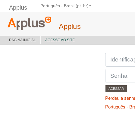
Ir para o conteúdo principal
Português - Brasil ‎(pt_br)‎
Applus
Applus
PÁGINA INICIAL
ACESSO AO SITE
IDENTIFICAÇÃO OU
SENHA
ACESSAR
Perdeu a senh
Português - Bras