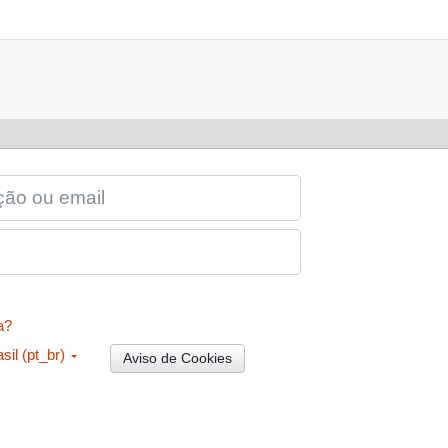
 EMAIL
a?
il ‎(pt_br)‎
Aviso de Cookies