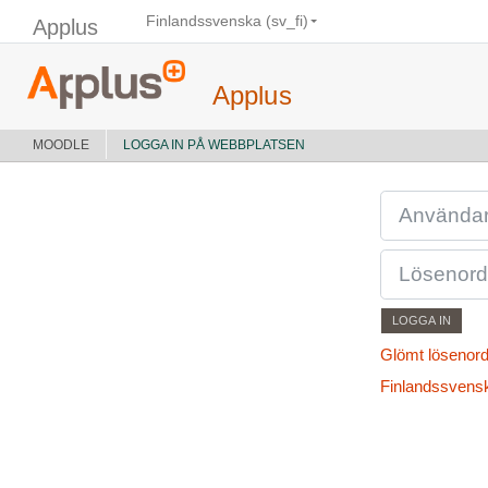
Gå direkt till huvudinnehåll
Finlandssvenska ‎(sv_fi)‎
Applus
Applus
MOODLE
LOGGA IN PÅ WEBBPLATSEN
ANVÄNDARNAMN EL
LÖSENORD
LOGGA IN
Glömt lösenord
Finlandssvenska