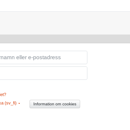
LER E-POSTADRESS
et?
 ‎(sv_fi)‎
Information om cookies