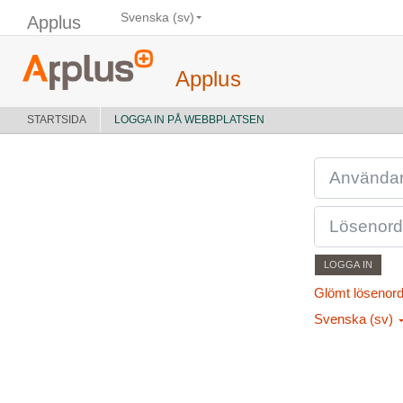
Gå direkt till huvudinnehåll
Svenska ‎(sv)‎
Applus
Applus
STARTSIDA
LOGGA IN PÅ WEBBPLATSEN
ANVÄNDARNAMN EL
LÖSENORD
LOGGA IN
Glömt lösenord
Svenska ‎(sv)‎